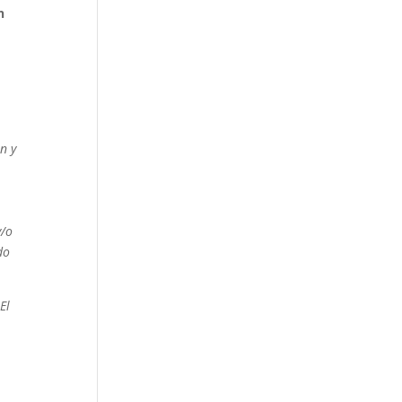
n
n y
y/o
do
El