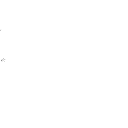
a
 de