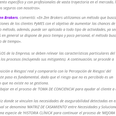
nto específico y con profesionales de vasta trayectoria en el mercado, 
os seguros con nosotros».
en Brokers
,
comentó:
«En Zen Brokers utilizamos un método que busca
ciones de los clientes PyMES con el objetivo de aumentar las chances de
ho método, además, puede ser aplicado a todo tipo de actividades, ya s
ES en general se dispone de poco tiempo y poco personal, el método bus
o de tiempo».
OS de la Empresa, se deben relevar las características particulares del
ego los procesos (incluyendo sus mitigantes). A continuación, se procede a
sición a Riesgos’ real y compararla con la ‘Percepción de Riesgos’ del
ste paso es fundamental, dado que el riesgo que no es percibido es un
lo que no existe no se gestiona.
abajar en el proceso de ‘TOMA DE CONCIENCIA’ para ayudar al cliente a
z donde se vinculen las necesidades de asegurabilidad detectadas en e
 cual se denomina ‘MATRIZ DE CASAMIENTO’ entre Necesidades y Solucion
a especie de ‘HISTORIA CLÍNICA’ para continuar el proceso de ‘MEJORA