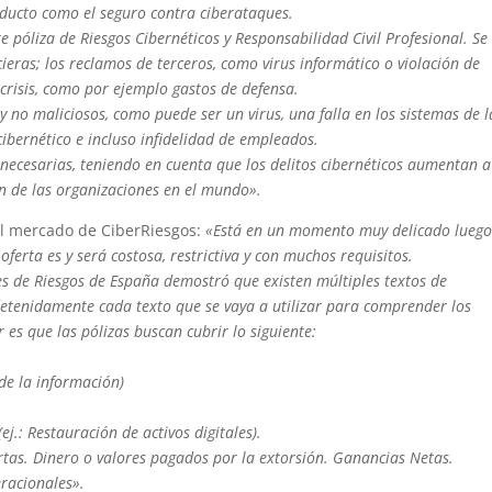
oducto como el seguro contra ciberataques.
 póliza de Riesgos Cibernéticos y Responsabilidad Civil Profesional. Se
eras; los reclamos de terceros, como virus informático o violación de
crisis, como por ejemplo gastos de defensa.
y no maliciosos, como puede ser un virus, una falla en los sistemas de l
cibernético e incluso infidelidad de empleados.
necesarias, teniendo en cuenta que los delitos cibernéticos aumentan a
ón de las organizaciones en el mundo».
del mercado de CiberRiesgos:
«Está en un momento muy delicado luego
ferta es y será costosa, restrictiva y con muchos requisitos.
es de Riesgos de España demostró que existen múltiples textos de
 detenidamente cada texto que se vaya a utilizar para comprender los
 es que las pólizas buscan cubrir lo siguiente:
 de la
información)
ej.: Restauración de activos digitales).
rtas. Dinero
o valores pagados por la extorsión. Ganancias Netas.
racionales».