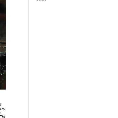
s
gos
e
ZEN