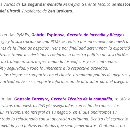
os Varios de
La Segunda
;
Gonzalo Ferreyra
, Gerente Técnico de
Bosto
iel Girardi
, Presidente de
Zen Brokers
.
sgo en las PyMEs,
Gabriel Espinosa,
Gerente de Incendio y Riesgos
riesgo y la suscripción de una PYME se realiza por intermedio de nuestro
res de la línea de negocios. Tiene por finalidad determinar la exposició
irnos tomar las decisiones conforme a nuestra política de suscripción.
un trabajo in situ, inspeccionando los edificios y sus contenidos,
n y seguridad, y todo lo inherente a la respectiva actividad.
de los riesgos se comparte con el cliente, brindando pautas de mejoras 
su actividad. Así, se comparte información de alto valor para el asegura
imilar.
Gonzalo Ferreyra
, Gerente Técnico de la compañía
, relató:
«
revistas con nuestros PAS y/o asegurados, con el fin de conocer las
un relevamiento integral de su negocio, en el que analizamos su
 y todo lo relacionado con su operación cotidiana. Dentro del segmento
a medida y no pólizas enlatadas que sean generalistas. Contamos con