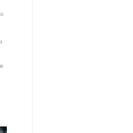
ó:
),
de