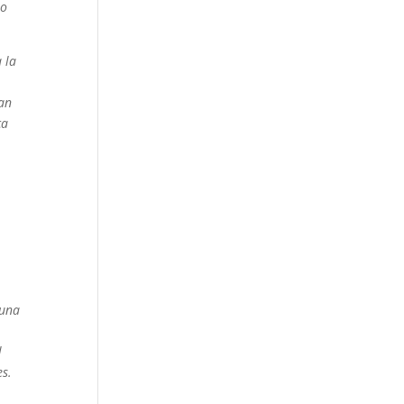
lo
 la
ean
ca
 una
l
es.