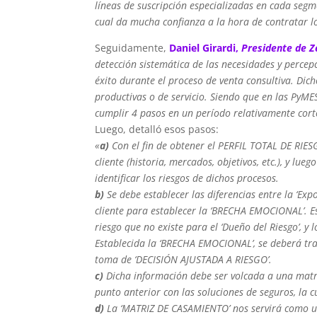
líneas de suscripción especializadas en cada segme
cual da mucha confianza a la hora de contratar l
Seguidamente,
Daniel Girardi,
Presidente de Z
detección sistemática de las necesidades y percep
éxito durante el proceso de venta consultiva. Dic
productivas o de servicio. Siendo que en las PyM
cumplir 4 pasos en un período relativamente cort
Luego, detalló esos pasos:
«
a)
Con el fin de obtener el PERFIL TOTAL DE RIESG
cliente (historia, mercados, objetivos, etc.), y lu
identificar los riesgos de dichos procesos.
b)
Se debe establecer las diferencias entre la ‘Expo
cliente para establecer la ‘BRECHA EMOCIONAL’. E
riesgo que no existe para el ‘Dueño del Riesgo’, y 
Establecida la ‘BRECHA EMOCIONAL’, se deberá tr
toma de ‘DECISIÓN AJUSTADA A RIESGO’.
c)
Dicha información debe ser volcada a una matri
punto anterior con las soluciones de seguros, la
d)
La ‘MATRIZ DE CASAMIENTO’ nos servirá como un