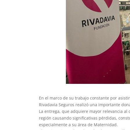
En el marco de su trabajo constante por asisti
Rivadavia Seguros realizó una importante donac
La entrega, que adquiere mayor relevancia al c
región causando significativas pérdidas, cons
especialmente a su área de Maternidad.