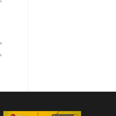
el
ia
a