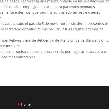
es de pesos, representa una mejora notable en las prestaciones d
i-2000 de alta complejidad crucial para pacientes neonatos
avemente enfermos, que permite su traslado terrestre o aéreo
o.
 llevado a cabo el pasado 5 de noviembre, estuvieron presentes el
 el secretario de Salud municipal, Dr. Jesús Esquiza, además de
rnán Pelayes, gerente del Centro de Atención Bahía Blanca, y Cint
n Punta Alta.
 su compromiso y apuesta una vez más por mejorar el acceso a un
 niñas más vulnerables.
Home