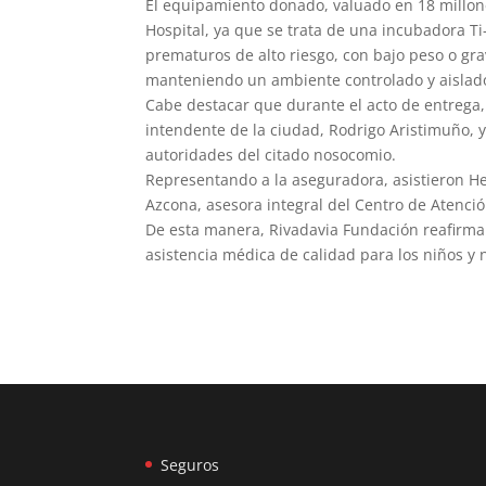
El equipamiento donado, valuado en 18 millon
Hospital, ya que se trata de una incubadora T
prematuros de alto riesgo, con bajo peso o gr
manteniendo un ambiente controlado y aislad
Cabe destacar que durante el acto de entrega,
intendente de la ciudad, Rodrigo Aristimuño, y
autoridades del citado nosocomio.
Representando a la aseguradora, asistieron He
Azcona, asesora integral del Centro de Atenció
De esta manera, Rivadavia Fundación reafirma
asistencia médica de calidad para los niños y
Seguros