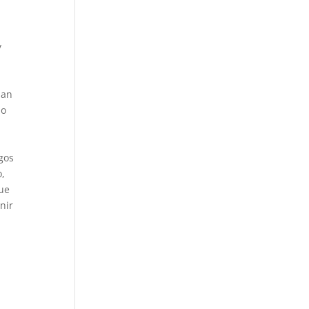
y
lan
lo
sgos
o,
que
nir