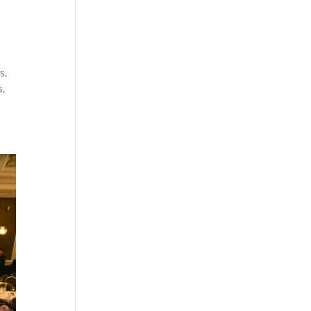
s,
s,