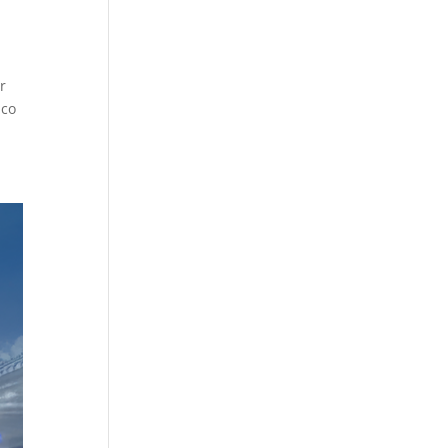
r
ico