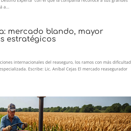
“Destino Experta” con el que la compañía reconoce a sus grandes
 a...
a: mercado blando, mayor
s estratégicos
iciones internacionales del reaseguro, los ramos con más dificultad
n especializada. Escribe: Lic. Aníbal Cejas El mercado reasegurador