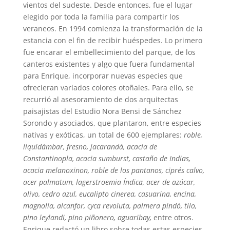
vientos del sudeste. Desde entonces, fue el lugar
elegido por toda la familia para compartir los
veraneos. En 1994 comienza la transformación de la
estancia con el fin de recibir huéspedes. Lo primero
fue encarar el embellecimiento del parque, de los
canteros existentes y algo que fuera fundamental
para Enrique, incorporar nuevas especies que
ofrecieran variados colores otoñales. Para ello, se
recurrió al asesoramiento de dos arquitectas
paisajistas del Estudio Nora Bensi de Sánchez
Sorondo y asociados, que plantaron, entre especies
nativas y exóticas, un total de 600 ejemplares:
roble,
liquidámbar, fresno, jacarandá, acacia de
Constantinopla, acacia sumburst, castaño de Indias,
acacia melanoxinon, roble de los pantanos, ciprés calvo,
acer palmatum, lagerstroemia Índica, acer de azúcar,
olivo, cedro azul, eucalipto cinerea, casuarina, encina,
magnolia, alcanfor, cyca revoluta, palmera pindó, tilo,
pino leylandi, pino piñonero, aguaribay,
entre otros.
Enrique redactó un libro sobre todas estas especies