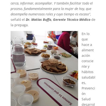
cerca, informar, acompañar. Y también facilitar todo el
proceso, fundamentalmente para la mujer de hoy, que
desempeña numerosos roles y cuyo tiempo es escaso”
,
señaló el
Dr. Matías Buffa, Gerente Técnico Médico
de
la prepaga.
En lo
que
hace a
aliment
ación
conscie
nte y
hábitos
saludabl
es,
Prevenci
ón
Salud
desarrol