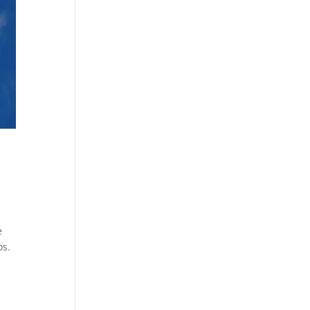
e
os.