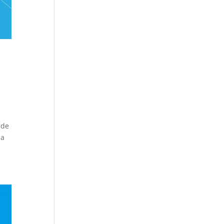
 de
la