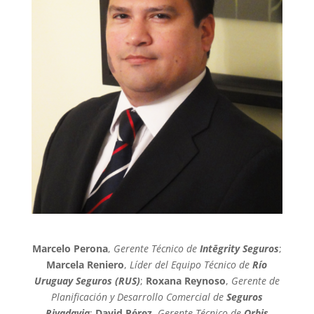
Marcelo Perona
,
Gerente Técnico de
Intēgrity Seguros
;
Marcela Reniero
,
Líder del Equipo Técnico de
Río
Uruguay Seguros (RUS)
;
Roxana Reynoso
,
Gerente de
Planificación y Desarrollo Comercial de
Seguros
Rivadavia
;
David Pérez,
Gerente Técnico de
Orbis