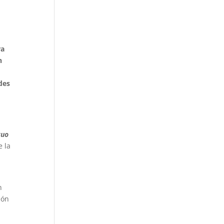
ra
n
des
guo
e la
n
ión