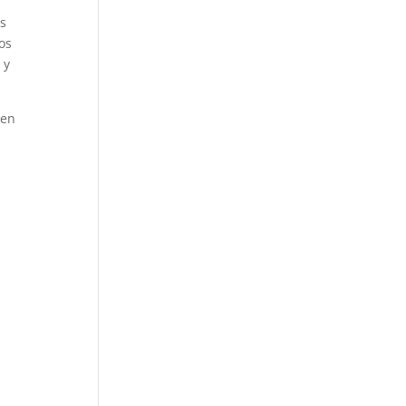
as
os
 y
gen