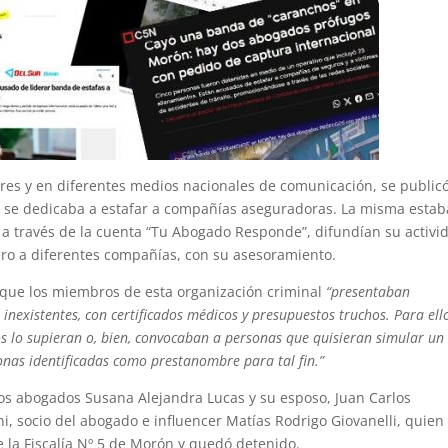
res y en diferentes medios nacionales de comunicación, se publicó
ue se dedicaba a estafar a compañías aseguradoras. La misma estab
, a través de la cuenta “Tu Abogado Responde”, difundían su activi
ro a diferentes compañías, con su asesoramiento.
jó que los miembros de esta organización criminal
“presentaban
inexistentes, con certificados médicos y presupuestos truchos. Para ell
os lo supieran o, bien, convocaban a personas que quisieran simular un
onas identificadas como prestanombre para tal fin.”
los abogados Susana Alejandra Lucas y su esposo, Juan Carlos
ni, socio del abogado e influencer Matías Rodrigo Giovanelli, quien
e la Fiscalía Nº 5 de Morón y quedó detenido.