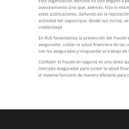
Esta organización delictiva no sólo engañó a p
asesoramiento sino que, además, hizo lo mis
estas publicaciones, dañando así la reputación
actividad del seguro que, desde sus inicios, se
credibilidad.
En RUS fomentamos la prevención del fraude en
asegurador, cuidar la salud financiera de la
con los asegurados y resguardar el trabajo de
Combatir el fraude en seguros es una tarea q
mercado asegurador para cuidar la salud finan
el sistema funcione de manera eficiente para 