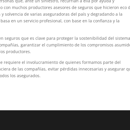
ersonas que, ante un siniestro, recurrían a ella por ayuda y
mo con muchos productores asesores de seguros que hicieron eco 
 y solvencia de varias aseguradoras del país y degradando a la
 basa en un servicio profesional, con base en la confianza y la
 seguros que es clave para proteger la sostenibilidad del sistem
s compañías, garantizar el cumplimiento de los compromisos asumid
 los productores.
ue requiere el involucramiento de quienes formamos parte del
ciera de las compañías, evitar pérdidas innecesarias y asegurar q
todos los asegurados.