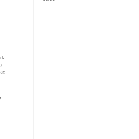
 la
a
dad
o,