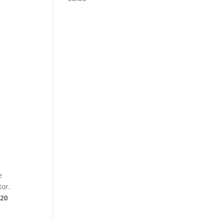
e
tor.
 20