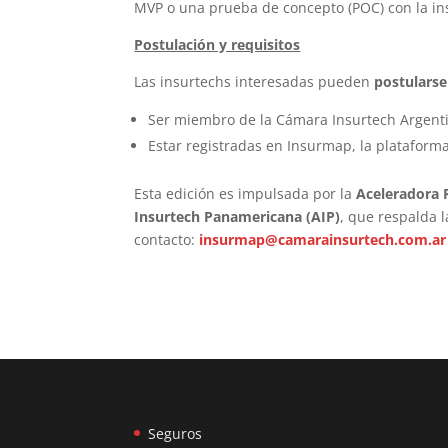
MVP o una prueba de concepto (POC) con la in
Postulación y requisitos
Las insurtechs interesadas pueden
postulars
Ser miembro de la Cámara Insurtech Argenti
Estar registradas en Insurmap, la plataform
Esta edición es impulsada por la
Aceleradora
Insurtech Panamericana (AIP)
, que respalda l
contacto:
insurmap@camarainsurtech.com.ar
Seguros