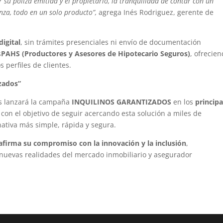
su póliza emitida y el propietario, la tranquilidad de contar con un
nza, todo en un solo producto”,
agrega Inés Rodriguez, gerente de
igital
, sin trámites presenciales ni envío de documentación
s
PAHS (Productores y Asesores de Hipotecario Seguros)
, ofrecie
 perfiles de clientes.
zados”
os lanzará la campaña
INQUILINOS GARANTIZADOS
en los
principa
, con el objetivo de seguir acercando esta solución a miles de
ativa más simple, rápida y segura.
afirma su compromiso con la innovación y la inclusión
,
nuevas realidades del mercado inmobiliario y asegurador