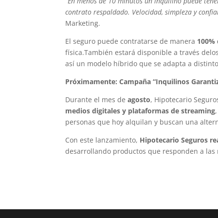
“En menos de 10 minutos un inquilino puede tener 
contrato respaldado. Velocidad, simpleza y confia
Marketing.
El seguro puede contratarse de manera
100% d
física.También estará disponible a través delo
así un modelo híbrido que se adapta a distintos
Próximamente: Campaña “Inquilinos Garanti
Durante el mes de
agosto
, Hipotecario Segur
medios digitales y plataformas de streaming
personas que hoy alquilan y buscan una altern
Con este lanzamiento,
Hipotecario Seguros re
desarrollando productos que responden a las 