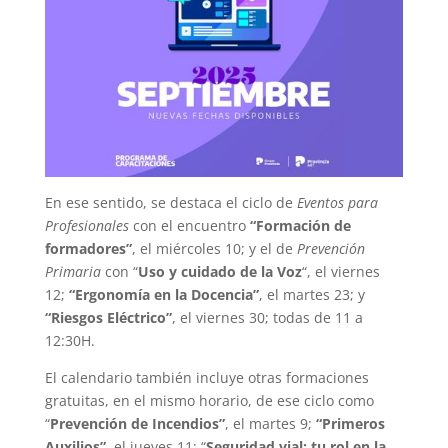
En ese sentido, se destaca el ciclo de
Eventos para
Profesionales
con el encuentro
“Formación de
formadores”
, el miércoles 10; y el de
Prevención
Primaria
con “
Uso y cuidado de la Voz
“, el viernes
12;
“Ergonomía en la Docencia”
, el martes 23; y
“Riesgos Eléctrico”
, el viernes 30; todas de 11 a
12:30H.
El calendario también incluye otras formaciones
gratuitas, en el mismo horario, de ese ciclo como
“
Prevención de Incendios”
, el martes 9;
“Primeros
Auxilios”
, el jueves 11; “
Seguridad vial: tu rol en la