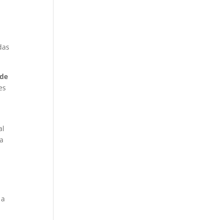
das
 de
es
al
ra
 a