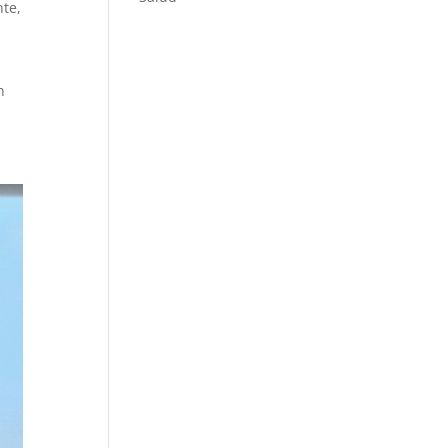
nte,
T
n