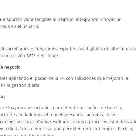
ue aportan valor tangible al negocio, integrando innovación
trada en el usuario.
s
desarrollamos e integramos experiencias digitales de alto impacto
 una visión 360° del cliente.
 de negocio
es aplicando el poder de la IA, con soluciones que mejoran la
 en la gestión diaria.
sos
de los procesos actuales para identificar cuellos de botella,
tir de allí definimos el modelo deseado con roles, flujos,
ecnológicas claras. Como resultado creamos procesos estandarizad
tegia digital de la empresa, que permiten reducir tiempos de ciclo,
riencia superior al cliente.