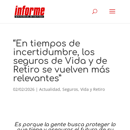
“En tiempos de
incertidumbre, los
seguros de Vida y de
Retiro se vuelven más
relevantes”
02/02/2026
|
Actualidad
,
Seguros
,
Vida y Retiro
Es porque la gente busca proteger lo
que tiene y asegurar el futuro de su