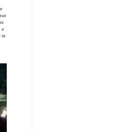
de
 sus
os
 o
 la