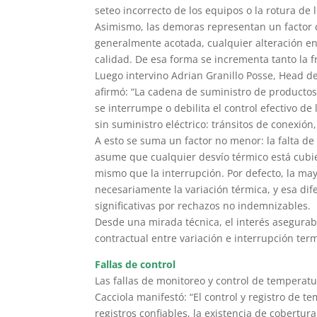
seteo incorrecto de los equipos o la rotura de 
Asimismo, las demoras representan un factor cr
generalmente acotada, cualquier alteración e
calidad. De esa forma se incrementa tanto la f
Luego intervino Adrian Granillo Posse, Head de
afirmó: “La cadena de suministro de producto
se interrumpe o debilita el control efectivo d
sin suministro eléctrico: tránsitos de conexió
A esto se suma un factor no menor: la falta d
asume que cualquier desvío térmico está cubie
mismo que la interrupción. Por defecto, la may
necesariamente la variación térmica, y esa 
significativas por rechazos no indemnizables.
Desde una mirada técnica, el interés asegurab
contractual entre variación e interrupción t
Fallas de control
Las fallas de monitoreo y control de temperat
Cacciola manifestó: “El control y registro de 
registros confiables, la existencia de cobertur