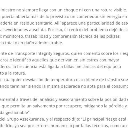
iniestro no siempre llega con un choque ni con una rotura visible.
 puerta abierta más de lo previsto o un contenedor sin energía en
dería en residuo sanitario. Allí aparece una particularidad de est
 la severidad es absoluta. Por eso, el centro del problema dejó de s
l: monitoreo, trazabilidad y comprensión técnica de las pólizas
a total o en daño administrable.
erente de Transporte Integrity Seguros, quien comentó sobre los ries
eros e identificó aquellos que derivan en siniestros con mayor
deros, la frecuencia está ligada a fallas mecánicas del equipo o
o a la rotura.
ue cualquier desviación de temperatura o accidente de tránsito sue
diendo terminar siendo la misma declarada no apta para el consum
mental a través del análisis y asesoramiento sobre la posibilidad
 que permita un salvamento por recupero, mitigando la pérdida y
da gestionable”.
el Grupo Assekuransa, y al respecto dijo: “El principal riesgo está
 de frío, ya sea por errores humanos o por fallas técnicas, como un