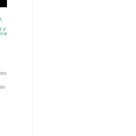
,
s y
ice
ades
ado