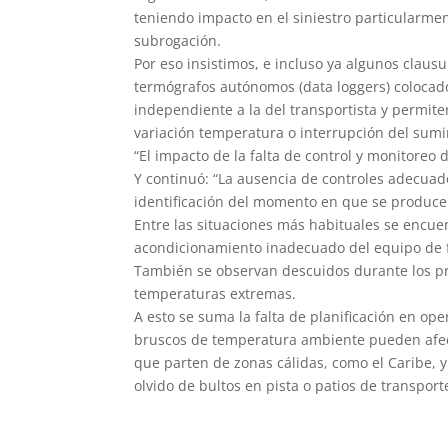
teniendo impacto en el siniestro particularment
subrogación.
Por eso insistimos, e incluso ya algunos clau
termógrafos autónomos (data loggers) colocado
independiente a la del transportista y permite
variación temperatura o interrupción del sumin
“El impacto de la falta de control y monitoreo 
Y continuó: “La ausencia de controles adecuado
identificación del momento en que se produce 
Entre las situaciones más habituales se encue
acondicionamiento inadecuado del equipo de frío
También se observan descuidos durante los p
temperaturas extremas.
A esto se suma la falta de planificación en op
bruscos de temperatura ambiente pueden afect
que parten de zonas cálidas, como el Caribe, y
olvido de bultos en pista o patios de transpor