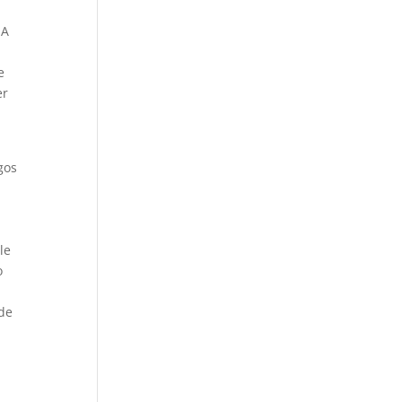
 A
e
er
gos
le
o
 de