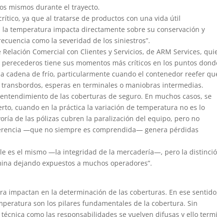
los mismos durante el trayecto.
ítico, ya que al tratarse de productos con una vida útil
n la temperatura impacta directamente sobre su conservación y
recuencia como la severidad de los siniestros”.
 Relación Comercial con Clientes y Servicios, de ARM Services, qui
s perecederos tiene sus momentos más críticos en los puntos dond
e la cadena de frío, particularmente cuando el contenedor reefer q
n, transbordos, esperas en terminales o maniobras intermedias.
e entendimiento de las coberturas de seguro. En muchos casos, se
rto, cuando en la práctica la variación de temperatura no es lo
oría de las pólizas cubren la paralización del equipo, pero no
diferencia —que no siempre es comprendida— genera pérdidas
le es el mismo —la integridad de la mercadería—, pero la distinci
ermina dejando expuestos a muchos operadores”.
ura impactan en la determinación de las coberturas. En ese sentido
temperatura son los pilares fundamentales de la cobertura. Sin
a técnica como las responsabilidades se vuelven difusas y ello term