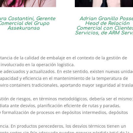
ra Costantini, Gerente
Adrian Granillo Posse
Comercial del Grupo
Head de Relación
Assekuransa
Comercial con Cliente
Servicios, de ARM Serv
tancia de la calidad de embalaje en el contexto de la gestión de
 involucrado en la operación logística.
te adecuados y actualizados. En este sentido, existen nuevas unid
capacidad y eficiencia en el mantenimiento de la temperatura de
nviro containers tradicionales, aportando mayor seguridad al trasl
stión de riesgos, en términos metodológicos, debería ser el mismo:
ata ante desvíos, planificación eficiente de rutas y paradas,
 y formalización de procesos en depósitos intermedios, depósitos
ancia. En productos perecederos, los desvíos térmicos tienen un
mente cortos sin frío adecuado pueden generar pérdida total de la