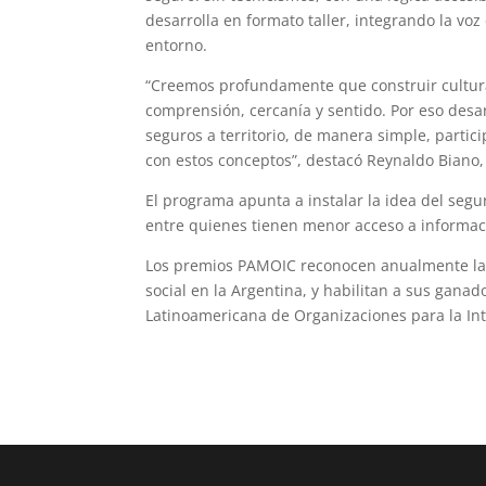
desarrolla en formato taller, integrando la vo
entorno.
“Creemos profundamente que construir cultura
comprensión, cercanía y sentido. Por eso desa
seguros a territorio, de manera simple, partic
con estos conceptos”, destacó Reynaldo Biano,
El programa apunta a instalar la idea del seg
entre quienes tienen menor acceso a informaci
Los premios PAMOIC reconocen anualmente las 
social en la Argentina, y habilitan a sus gana
Latinoamericana de Organizaciones para la Int