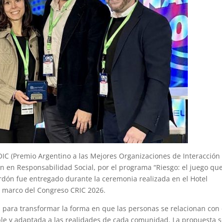
IC (Premio Argentino a las Mejores Organizaciones de Interacción
ón en Responsabilidad Social, por el programa “Riesgo: el juego qu
lardón fue entregado durante la ceremonia realizada en el Hotel
 marco del Congreso CRIC 2026.
 para transformar la forma en que las personas se relacionan con 
ible y adaptada a las realidades de cada comunidad. La propuesta 