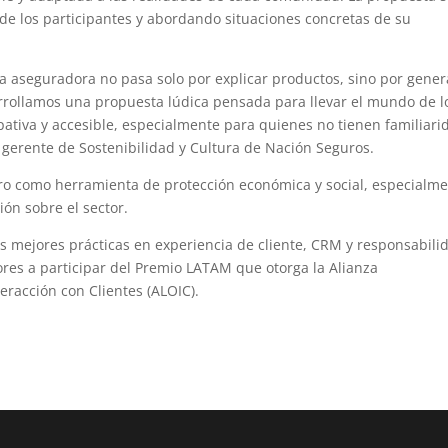
z de los participantes y abordando situaciones concretas de su
 aseguradora no pasa solo por explicar productos, sino por gener
rrollamos una propuesta lúdica pensada para llevar el mundo de l
ipativa y accesible, especialmente para quienes no tienen familiari
 gerente de Sostenibilidad y Cultura de Nación Seguros.
uro como herramienta de protección económica y social, especialm
ón sobre el sector.
mejores prácticas en experiencia de cliente, CRM y responsabili
dores a participar del Premio LATAM que otorga la Alianza
eracción con Clientes (ALOIC).