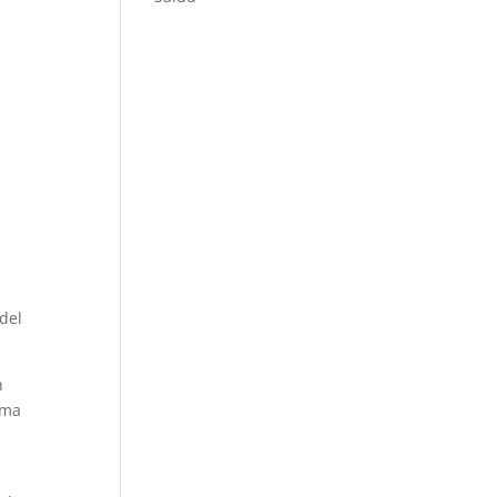
 del
n
ema