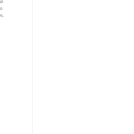
al
to
s,