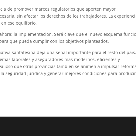
cia de promover marcos regulatorios que aporten mayor
ecesaria, sin afectar los derechos de los trabajadores. La experienci
en ese equilibrio.
ahora: la implementación. Será clave que el nuevo esquema funci
 para que pueda cumplir con los objetivos planteados.
ciativa santafesina deja una señal importante para el resto del país
stemas laborales y aseguradores más modernos, eficientes y
 valioso que otras provincias también se animen a impulsar reform
r la seguridad jurídica y generar mejores condiciones para producir