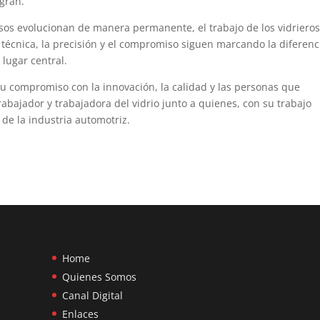
egran.
esos evolucionan de manera permanente, el trabajo de los vidriero
 técnica, la precisión y el compromiso siguen marcando la diferenc
lugar central.
 su compromiso con la innovación, la calidad y las personas que
rabajador y trabajadora del vidrio junto a quienes, con su trabajo
 de la industria automotriz.
Home
Quienes Somos
Canal Digital
Enlaces