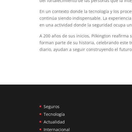
del fortalecimiento de las personas que la int
En un contexto donde la tecnología y los proc
continúa siendo indispensable. La experiencia
en una actividad donde la seguridad ocupa un 
A 200 años de sus inicios, Pilkington reafirma
forman parte de su historia, celebrando este t
diario, ayudan a seguir construyendo el futuro
Seguros
Tecnología
Actualidad
Internacional