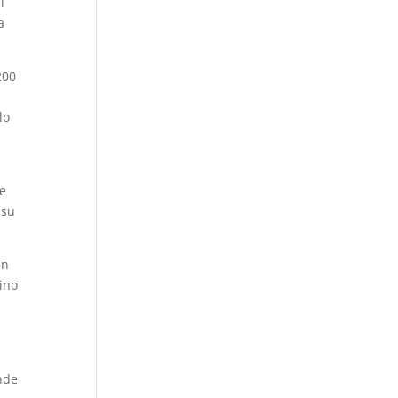
l
a
200
lo
de
 su
en
sino
nde