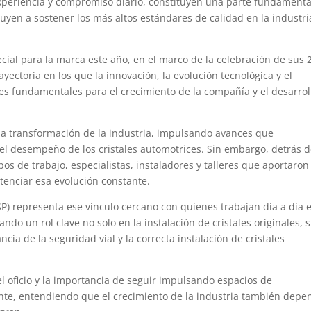
experiencia y compromiso diario, constituyen una parte fundamenta
uyen a sostener los más altos estándares de calidad en la industri
cial para la marca este año, en el marco de la celebración de sus 
rayectoria en los que la innovación, la evolución tecnológica y el
res fundamentales para el crecimiento de la compañía y el desarrol
 la transformación de la industria, impulsando avances que
 el desempeño de los cristales automotrices. Sin embargo, detrás 
s de trabajo, especialistas, instaladores y talleres que aportaron
tenciar esa evolución constante.
RSP) representa ese vínculo cercano con quienes trabajan día a día 
ndo un rol clave no solo en la instalación de cristales originales, 
cia de la seguridad vial y la correcta instalación de cristales
l oficio y la importancia de seguir impulsando espacios de
tante, entendiendo que el crecimiento de la industria también depe