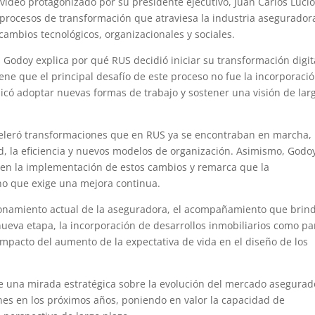
ideo protagonizado por su presidente ejecutivo, Juan Carlos Luci
 procesos de transformación que atraviesa la industria asegurador
 cambios tecnológicos, organizacionales y sociales.
, Godoy explica por qué RUS decidió iniciar su transformación digit
ne que el principal desafío de este proceso no fue la incorporaci
licó adoptar nuevas formas de trabajo y sostener una visión de lar
eleró transformaciones que en RUS ya se encontraban en marcha,
dad, la eficiencia y nuevos modelos de organización. Asimismo, Godo
os en la implementación de estos cambios y remarca que la
rno que exige una mejora continua.
ionamiento actual de la aseguradora, el acompañamiento que brin
ueva etapa, la incorporación de desarrollos inmobiliarios como pa
 impacto del aumento de la expectativa de vida en el diseño de los
e una mirada estratégica sobre la evolución del mercado asegurad
ones en los próximos años, poniendo en valor la capacidad de