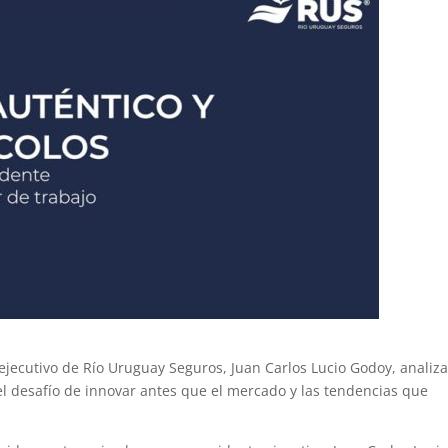
 ejecutivo de Río Uruguay Seguros, Juan Carlos Lucio Godoy, analiz
el desafío de innovar antes que el mercado y las tendencias que