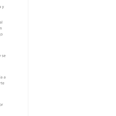
o
a y
al
ón
go
y se
da a
rte
or