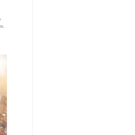
e
os.