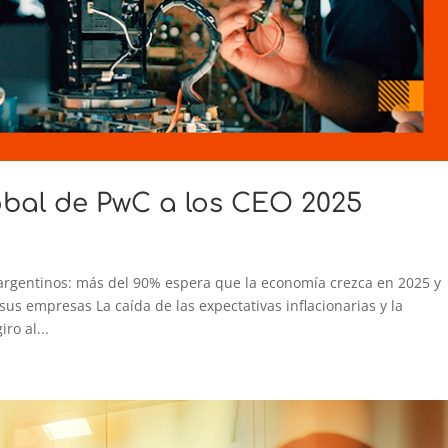
obal de PwC a los CEO 2025
 argentinos: más del 90% espera que la economía crezca en 2025 y
sus empresas La caída de las expectativas inflacionarias y la
ro al...