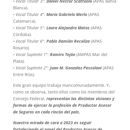
• Vocal Titular 3°:
Daniel Néstor Scattolini
(APAS Bahía
Blanca).
• Vocal Titular 4°:
María Gabriela Merlo
(APAS
Catamarca).
• Vocal Titular 5°:
Laura Alejandra Matos
(APAS
Córdoba).
• Vocal Titular 6°:
Pablo Damián Recoliza
(APAS
Rosario).
• Vocal Suplente 1°:
Ramiro Tejón
(AMPAS Mar del
Plata).
• Vocal Suplente 2°:
Juan M. Gonzalez Pessolani
(APAS
Entre Ríos).
Este gran equipo trabaja mancomunadamente. Y,
como se observa, tanto ellos como los miembros del
Consejo Federal,
representan las distintas visiones y
formas de ejercer la profesión de Productor Asesor
de Seguros en cada rincón del país.
Nuestra mirada de cara a 2023 es seguir
fortaleciendo el papel del Productor Asesor de