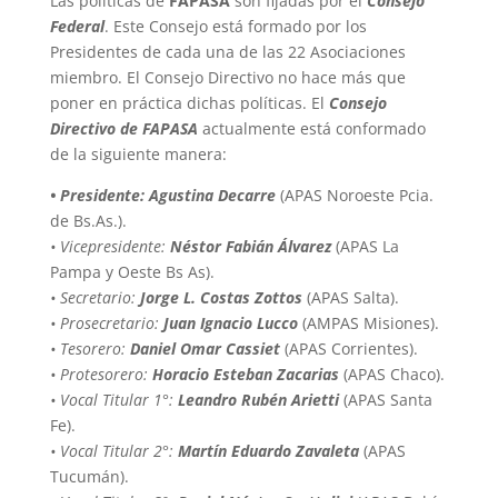
Las políticas de
FAPASA
son fijadas por el
Consejo
Federal
. Este Consejo está formado por los
Presidentes de cada una de las 22 Asociaciones
miembro. El Consejo Directivo no hace más que
poner en práctica dichas políticas. El
Consejo
Directivo de FAPASA
actualmente está conformado
de la siguiente manera:
• Presidente: Agustina Decarre
(APAS Noroeste Pcia.
de Bs.As.).
• Vicepresidente:
Néstor Fabián Álvarez
(APAS La
Pampa y Oeste Bs As).
• Secretario:
Jorge L. Costas Zottos
(APAS Salta).
• Prosecretario:
Juan Ignacio Lucco
(AMPAS Misiones).
• Tesorero:
Daniel Omar Cassiet
(APAS Corrientes).
• Protesorero:
Horacio Esteban Zacarias
(APAS Chaco).
• Vocal Titular 1°:
Leandro Rubén Arietti
(APAS Santa
Fe).
• Vocal Titular 2°:
Martín Eduardo Zavaleta
(APAS
Tucumán).